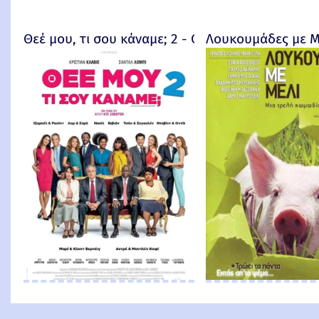
Θεέ μου, τι σου κάναμε; 2 - Qu'est-ce qu'on a enc
Λουκουμάδες με Μ