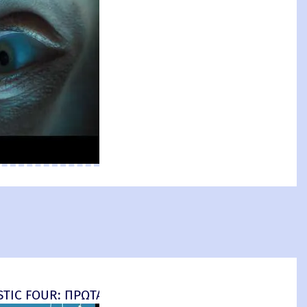
an: Brand New Day) New Threat
TIC FOUR: ΠΡΩΤΑ ΒΗΜΑΤΑ - final