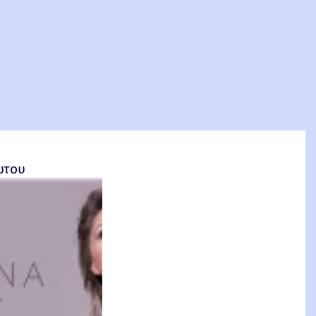
σέτος Φακιολάς, Ομότιμος Καθηγητής ΕΜΠ
ώτου