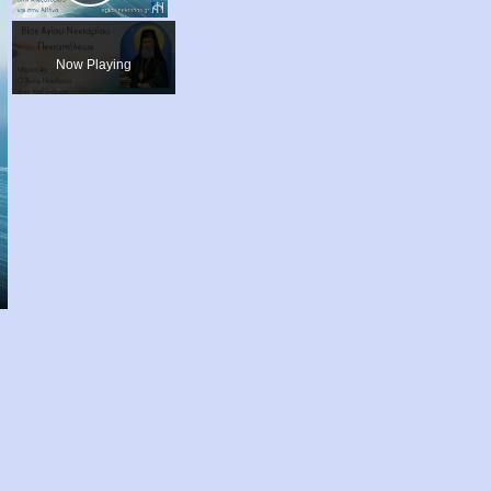
Play
Video
Now Playing