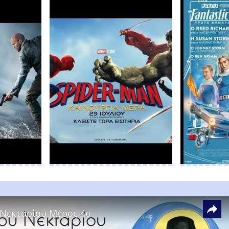
 Νεκταρίου Μέρος 4ο