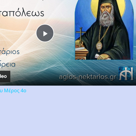
Play
Video
ου Μέρος 4ο