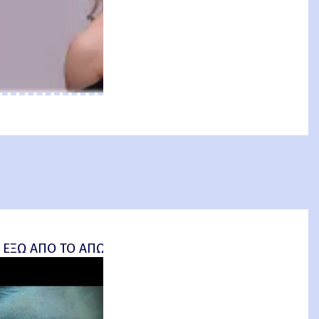
an: Brand New Day) Review
 ΕΞΩ ΑΠΟ ΤΟ ΑΠΩΤΕΡΟ (Insidious: Out of the Further) 