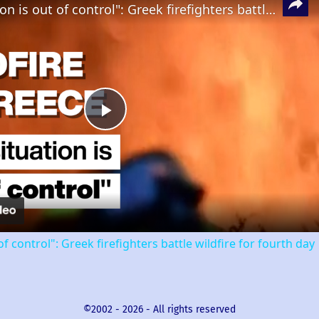
"The situation is out of control": Greek firefighters battle wildfire for fourth day
Play
Video
of control": Greek firefighters battle wildfire for fourth day
©2002 -
2026
- All rights reserved