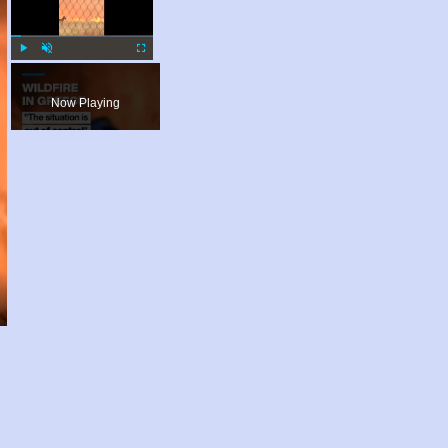
Play
Unmute
Fullscreen
Now Playing