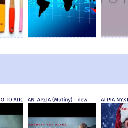
and New Day) Review
 ΤΟ ΑΠΩΤΕΡΟ (Insidious: Out of the Further) - final
ΑΝΤΑΡΣΙΑ (Mutiny) - new
ΑΓΡΙΑ ΝΥΧΤΑ