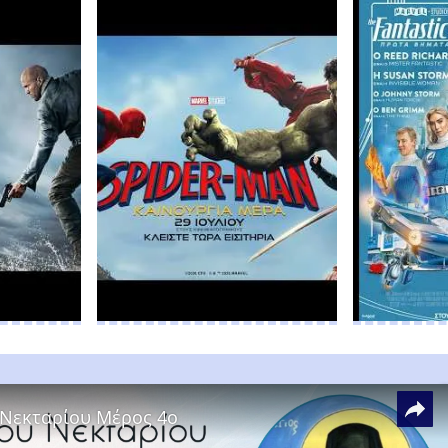
 Νεκταρίου Μέρος 4ο