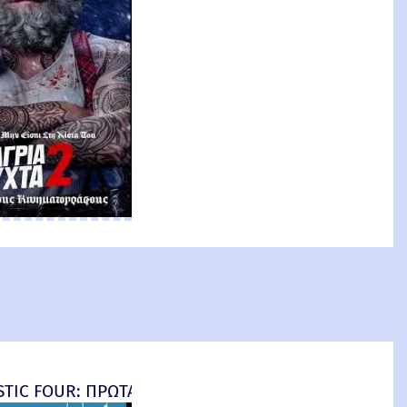
an: Brand New Day) New Threat
TIC FOUR: ΠΡΩΤΑ ΒΗΜΑΤΑ - final