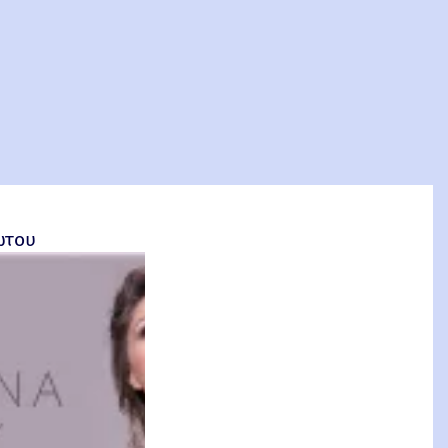
σέτος Φακιολάς, Ομότιμος Καθηγητής ΕΜΠ
ώτου