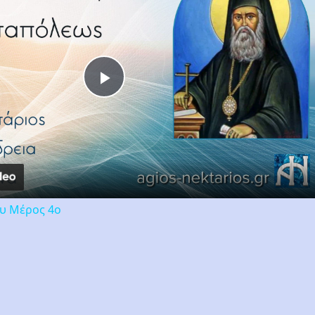
Play
Video
ου Μέρος 4ο