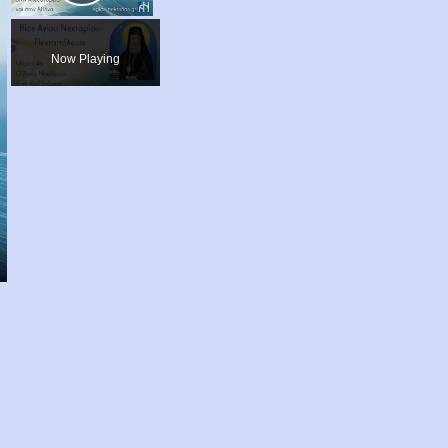
Play
Video
Now Playing