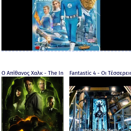
Ο Απίθανος Χαλκ - The Incredible Hulk - 2008
Fantastic 4 - Οι Τέσσερει