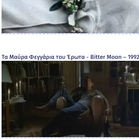
Τα Μαύρα Φεγγάρια του Έρωτα - Bitter Moon – 199