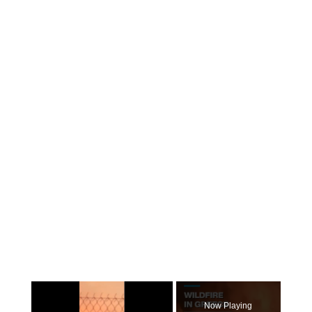
×
Now Playing