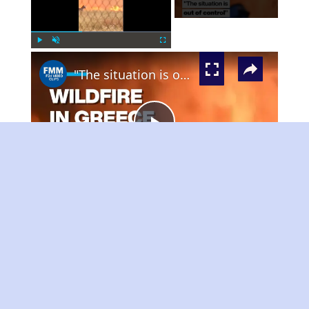
×
Play
Unmute
Fullscreen
"The situation is out of control": Greek firefighters battle wildfire for fourth day
Play
Watch on
Video
"The situation is out of control": Greek
firefighters battle wildfire for fourth day