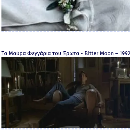
Τα Μαύρα Φεγγάρια του Έρωτα - Bitter Moon – 199