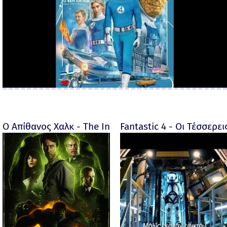
Ο Απίθανος Χαλκ - The Incredible Hulk - 2008
Fantastic 4 - Οι Τέσσερει