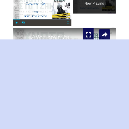
Now Playing
×
Play
Unmute
Fullscreen
Χνότα στο τζάμι, Βασίλης Παπαθεοδώρου
Play
Watch on
Video
Χνότα στο τζάμι, Βασίλης Παπαθεοδώρου