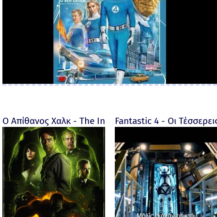
Ο Απίθανος Χαλκ - The Incredible Hulk - 2008
Fantastic 4 - Οι Τέσσερει