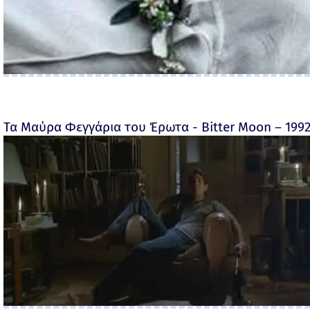
Τα Μαύρα Φεγγάρια του Έρωτα - Bitter Moon – 199