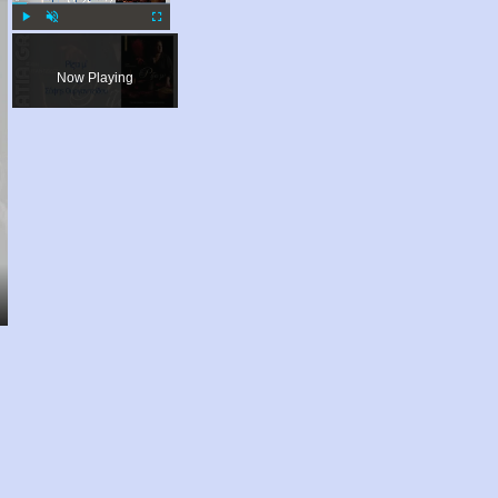
Play
Unmute
Fullscreen
Now Playing