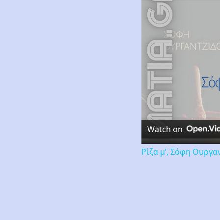
Watch on
Ρίζα μ’, Σόφη Ουργα