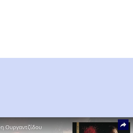
όφη Ουργαντζίδου