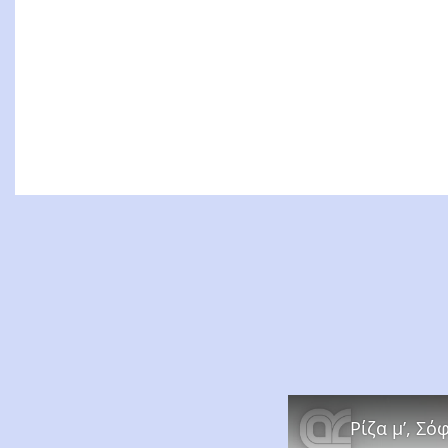
Ρίζα μ’, Σ