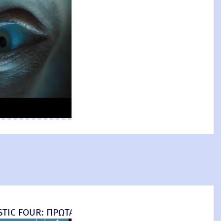
an: Brand New Day) New Threat
TIC FOUR: ΠΡΩΤΑ ΒΗΜΑΤΑ - final