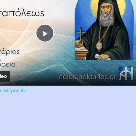
Play
Video
ου Μέρος 4ο