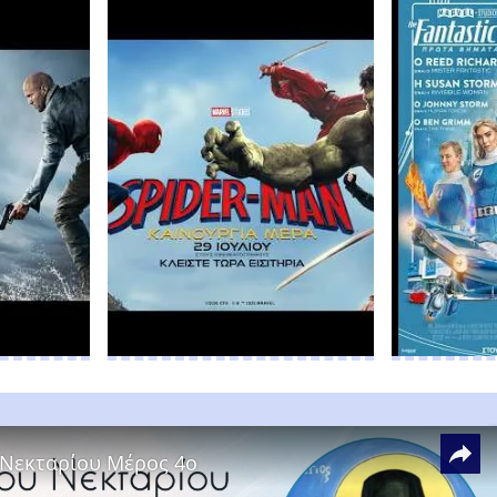
 Νεκταρίου Μέρος 4ο