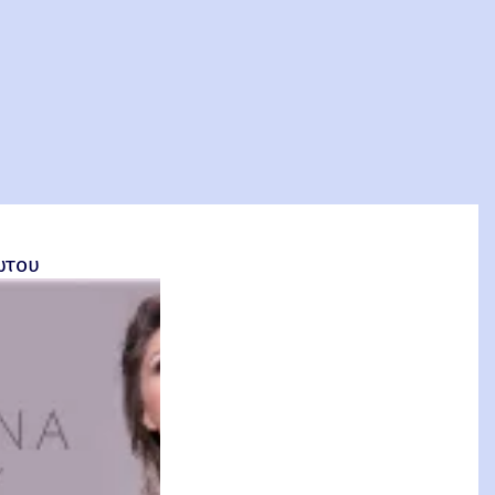
σέτος Φακιολάς, Ομότιμος Καθηγητής ΕΜΠ
ώτου