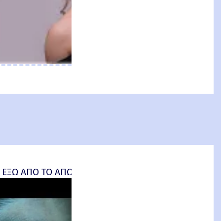
an: Brand New Day) Review
 ΕΞΩ ΑΠΟ ΤΟ ΑΠΩΤΕΡΟ (Insidious: Out of the Further) 