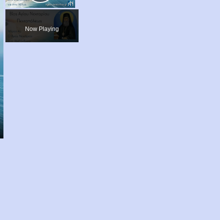
Play
Video
Now Playing