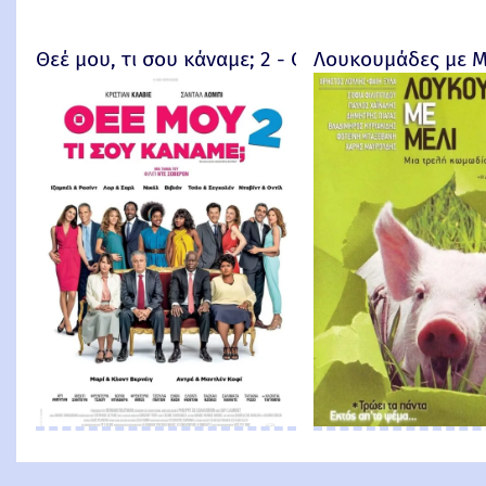
Θεέ μου, τι σου κάναμε; 2 - Qu'est-ce qu'on a enc
Λουκουμάδες με Μ