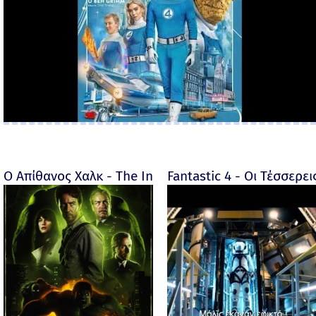
Ο Απίθανος Χαλκ - The Incredible Hulk - 2008
Fantastic 4 - Οι Τέσσερει