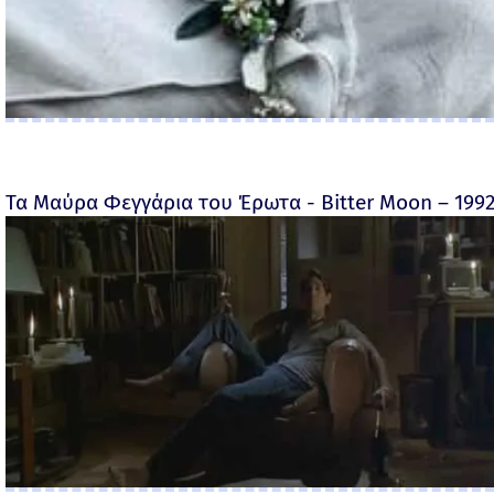
Τα Μαύρα Φεγγάρια του Έρωτα - Bitter Moon – 199