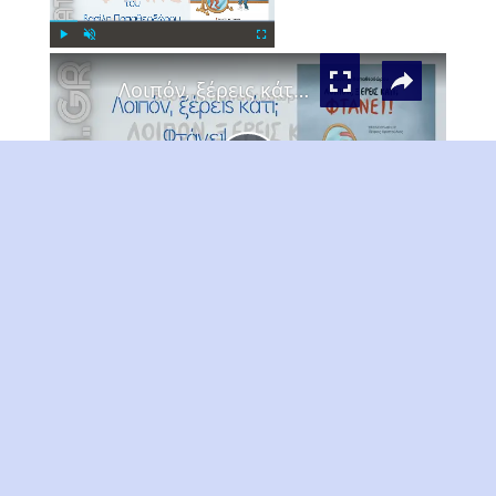
×
Play
Unmute
Fullscreen
Λοιπόν, ξέρεις κάτι; Φτάνει!, Βασίλης Παπαθεοδώρου
Play
Watch on
Video
Λοιπόν, ξέρεις κάτι; Φτάνει!, Βασίλης
Παπαθεοδώρου