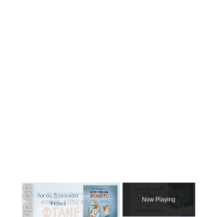
×
Now Playing