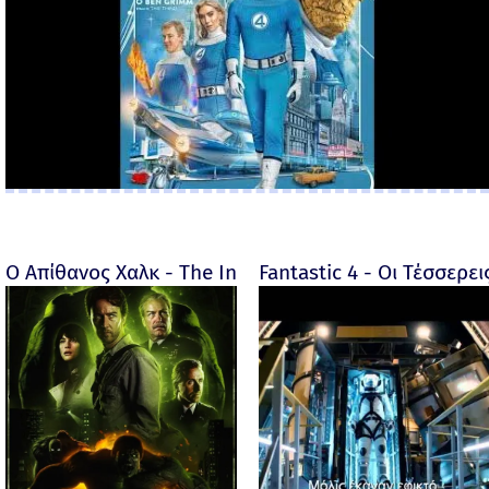
Ο Απίθανος Χαλκ - The Incredible Hulk - 2008
Fantastic 4 - Οι Τέσσερει