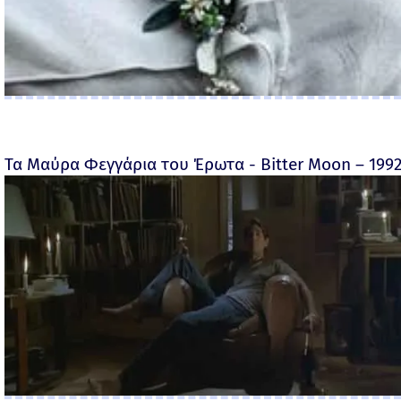
Τα Μαύρα Φεγγάρια του Έρωτα - Bitter Moon – 199