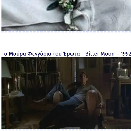
Τα Μαύρα Φεγγάρια του Έρωτα - Bitter Moon – 199