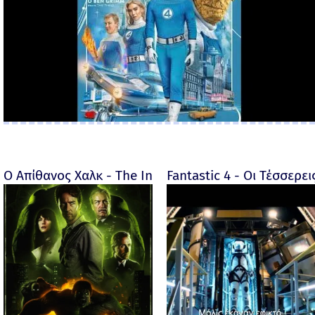
Ο Απίθανος Χαλκ - The Incredible Hulk - 2008
Fantastic 4 - Οι Τέσσερει