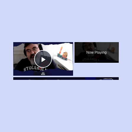
×
Now Playing
Play
×
Video
Ο άλλος άνθρωπος - Πολυχρονόπουλος Κωνσταντίνος
Play
Watch on