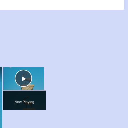
×
×
Play
Video
Now Playing