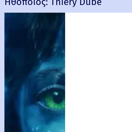
Ηθοποιός:
Thiéry Dubé