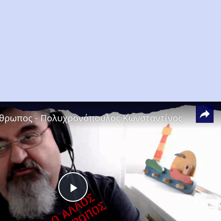
νθρωπος - Πολυχρονόπουλος Κωνσταντίνος
Play