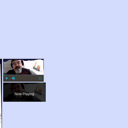
×
×
Play
Unmute
Fullscreen
Now Playing