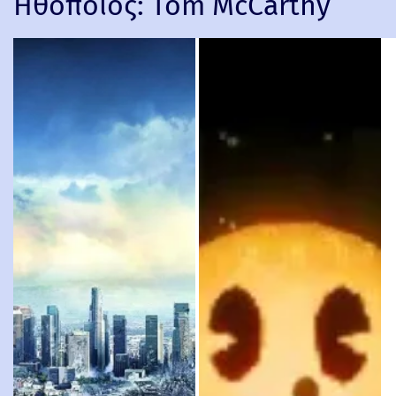
Ηθοποιός:
Tom McCarthy