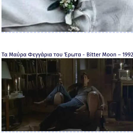
Τα Μαύρα Φεγγάρια του Έρωτα - Bitter Moon – 199