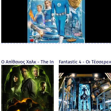
Ο Απίθανος Χαλκ - The Incredible Hulk - 2008
Fantastic 4 - Οι Τέσσερει