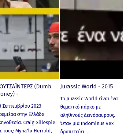
ΟΥΤΣΑΪΝΤΕΡΣ (Dumb
Jurassic World - 2015
oney) -
Το Jurassic World είναι ένα
8 Σεπτεμβρίου 2023
θεματικό πάρκο με
ρεμιέρα στην Ελλάδα
αληθινούς Δεινόσαυρους.
κηνοθεσία: Craig Gillespie
Όταν μια Indominus Rex
ε τους: Myha'la Herrold,
δραπετεύει,…