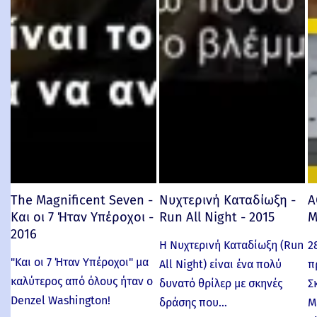
The Magnificent Seven -
Νυχτερινή Καταδίωξη -
Α
Και οι 7 Ήταν Υπέροχοι -
Run All Night - 2015
M
2016
Η Νυχτερινή Καταδίωξη (Run
2
"Και οι 7 Ήταν Υπέροχοι" μα
All Night) είναι ένα πολύ
π
καλύτερος από όλους ήταν ο
δυνατό θρίλερ με σκηνές
Σ
Denzel Washington!
δράσης που…
Μ