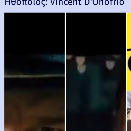
Ηθοποιός:
Vincent D'Onofrio