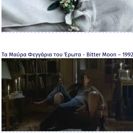
Τα Μαύρα Φεγγάρια του Έρωτα - Bitter Moon – 199