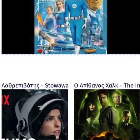
Λαθρεπιβάτης - Stowaway 2021 | Netflix
Ο Απίθανος Χαλκ - The In