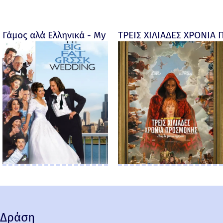
Γάμος αλά Ελληνικά - My big fat Greek wedding - 20
ΤΡΕΙΣ ΧΙΛΙΑΔΕΣ ΧΡΟΝΙΑ 
Δράση