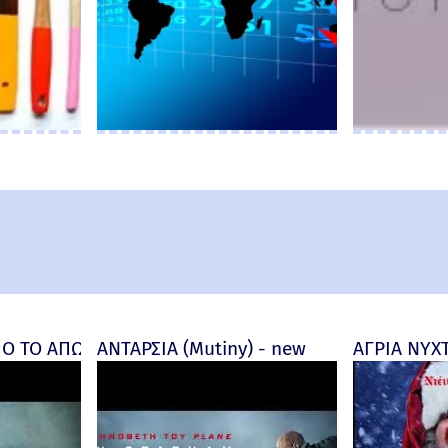
and New Day) Review
 ΤΟ ΑΠΩΤΕΡΟ (Insidious: Out of the Further) - final
ΑΝΤΑΡΣΙΑ (Mutiny) - new
ΑΓΡΙΑ ΝΥΧΤΑ