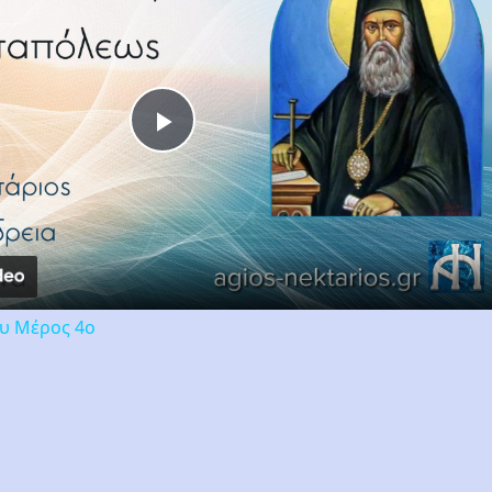
Play
Video
ου Μέρος 4ο