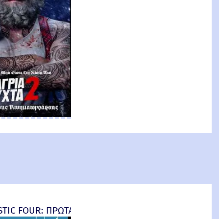
an: Brand New Day) New Threat
TIC FOUR: ΠΡΩΤΑ ΒΗΜΑΤΑ - final