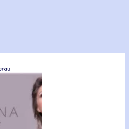
σέτος Φακιολάς, Ομότιμος Καθηγητής ΕΜΠ
ώτου