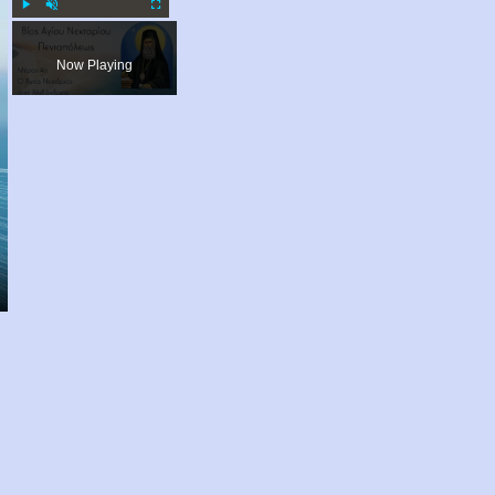
Play
Unmute
Fullscreen
Now Playing