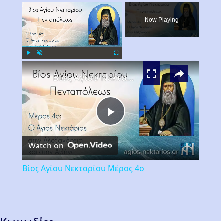
×
Now Playing
×
Play
Unmute
Fullscreen
Βίος Αγίου Νεκταρίου Μέρος 4ο
Play
Watch on
Video
Βίος Αγίου Νεκταρίου Μέρος 4ο