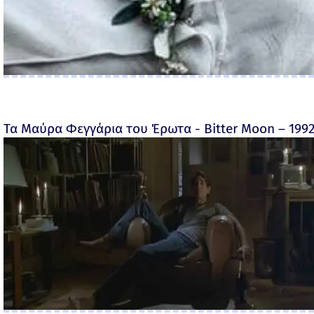
Τα Μαύρα Φεγγάρια του Έρωτα - Bitter Moon – 199