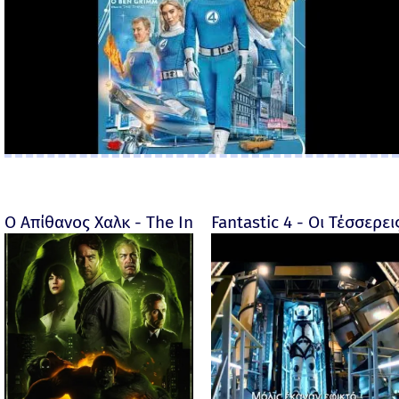
Ο Απίθανος Χαλκ - The Incredible Hulk - 2008
Fantastic 4 - Οι Τέσσερει