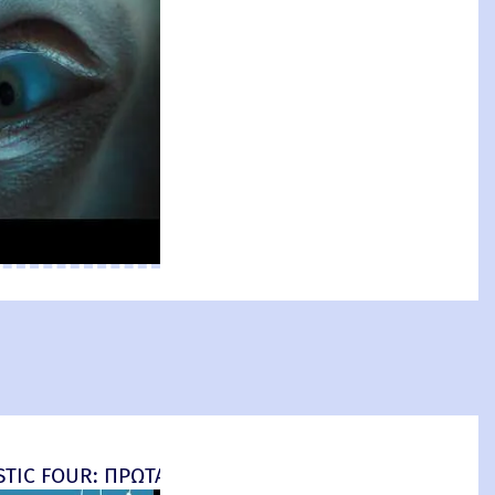
an: Brand New Day) New Threat
TIC FOUR: ΠΡΩΤΑ ΒΗΜΑΤΑ - final