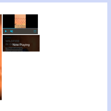
×
×
Play
Unmute
Fullscreen
Now Playing