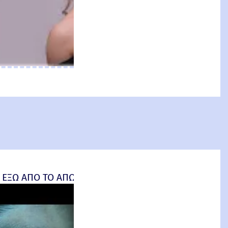
an: Brand New Day) Review
 ΕΞΩ ΑΠΟ ΤΟ ΑΠΩΤΕΡΟ (Insidious: Out of the Further) 