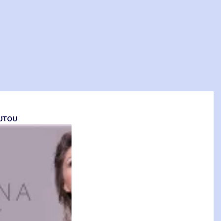
σέτος Φακιολάς, Ομότιμος Καθηγητής ΕΜΠ
ώτου