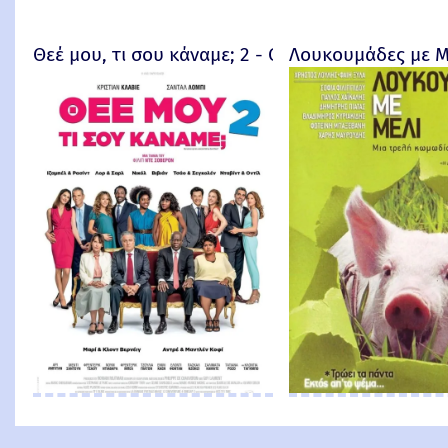
Θεέ μου, τι σου κάναμε; 2 - Qu'est-ce qu'on a enc
Λουκουμάδες με Μ