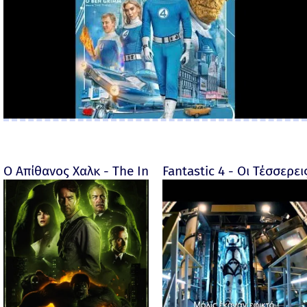
Ο Απίθανος Χαλκ - The Incredible Hulk - 2008
Fantastic 4 - Οι Τέσσερει