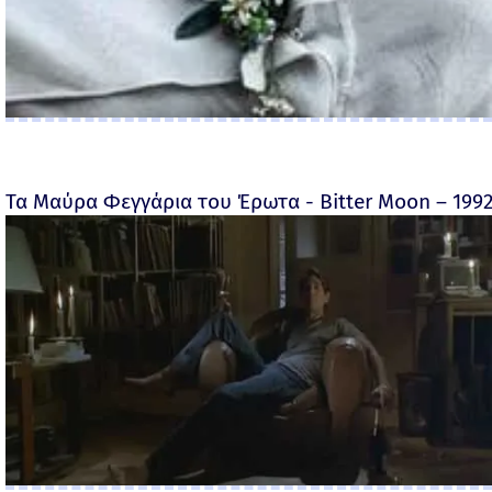
Τα Μαύρα Φεγγάρια του Έρωτα - Bitter Moon – 199