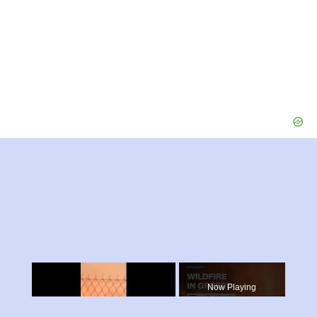
×
Now Playing