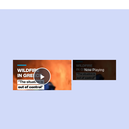
×
Now Playing
Play
×
Video
"The situation is out of control": Greek firefighters battle wildfire for fourth day