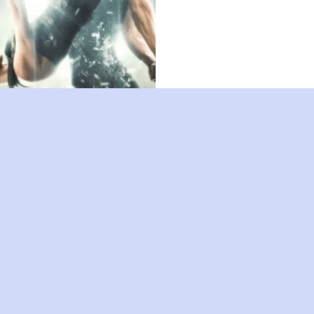
Insurgent - Η τριλογία της
Απόκλισης: Ανταρσία -
2015
Insurgent ή η Ανταρσία. Η