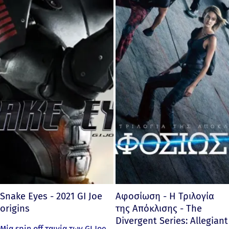
Snake Eyes - 2021 GI Joe
Αφοσίωση - Η Τριλογία
origins
της Απόκλισης - The
Divergent Series: Allegiant
Μία spin off ταινία των GI Joe.