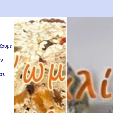
ζουμε
ην
σε