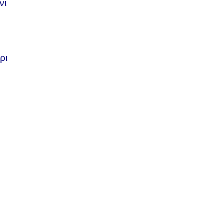
νι
1
ρι