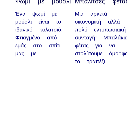
Ψωμί με μούσλι
Μπαλίτσες φέτα
Ένα ψωμί με
Μια αρκετά
μούσλι είναι το
οικονομική αλλά
ιδανικό κολατσιό.
πολύ εντυπωσιακή
Φτιαγμένο από
συνταγή! Μπαλάκι
εμάς στο σπίτι
φέτας για να
μας με…
στολίσουμε όμορφ
το τραπέζι…