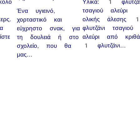
κολο
Υλικά: 1 φλυτζά
α
τσαγιού αλεύρι
Ένα υγιεινό,
ερς.
ολικής άλεσης 
χορταστικό και
α
φλυτζάνι τσαγιού
εύχρηστο σνακ, για
ίστε
αλεύρι από κριθά
τη δουλειά ή στο
1 φλυτζάνι…
σχολείο, που θα
μας…