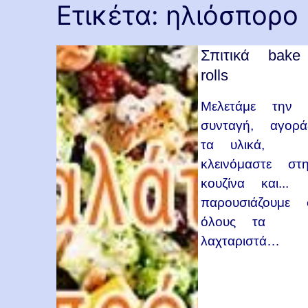
Ετικέτα:
ηλιόσπορο
Σπιτικά bake
rolls
Μελετάμε την
συνταγή, αγορά
τα υλικά,
κλεινόμαστε στ
κουζίνα και...
παρουσιάζουμε 
όλους τα
λαχταριστά…