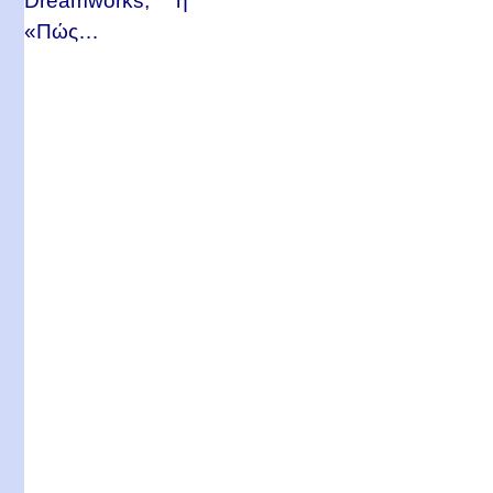
Dreamworks, η
«Πώς…