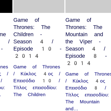
Game of
Game of
Thrones: The
Thrones: The
me
Children -
Mountain and
5 /
Season 4 /
the Viper -
-
Episode 10 -
Season 4 /
2014
Episode 8 -
2014
nes
Game of Thrones
ς /
/ Κύκλος 4ος /
Game of Throne
/
Επεισόδιο 10 /
/ Κύκλος 4ος 
υ:
Τίτλος επεισοδίου:
Επεισόδιο 8 /
…
The Children
Τίτλος επεισοδίου:
The Mountain
and…