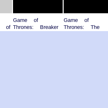
Game of
Game of
t of
Thrones: Breaker
Thrones: The
of Chains -
Lion and the
/
Season 4 /
Rose - Seaso
-
Episode 3 -
4 / Episode
2014
2 - 201
nes
Game of Thrones
Game of Throne
ς /
/ Κύκλος 4ος /
/ Κύκλος 4ος 
/
Επεισόδιο 3 /
Επεισόδιο 2 /
υ:
Τίτλος επεισοδίου:
Τίτλος επεισοδίου:
Breaker of Chains
The Lion and…