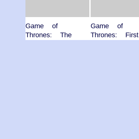
Game of
Game of
Thrones: The
Thrones: Firs
Laws of Gods
His Name -
and Men -
Season 4 
Season 4 /
Episode 5 
Episode 6 -
2014
2014
Game of Thro
/ Κύκλος 4ο
Game of Thrones
Επεισόδιο 5 
/ Κύκλος 4ος /
Τίτλος επεισοδίο
Επεισόδιο 6 /
First of His…
Τίτλος επεισοδίου:
The Laws of…