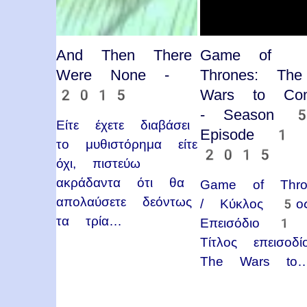
And Then There
Game of
Were None -
Thrones: The
2015
Wars to Co
- Season 
Είτε έχετε διαβάσει
Episode 1 
το μυθιστόρημα είτε
2015
όχι, πιστεύω
ακράδαντα ότι θα
Game of Thro
απολαύσετε δεόντως
/ Κύκλος 5ο
τα τρία…
Επεισόδιο 1 
Τίτλος επεισοδίο
The Wars to