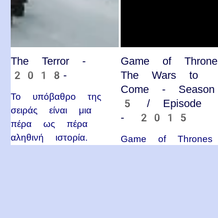
The Terror -
Game of Throne
2018-
The Wars to
Come - Season
Το υπόβαθρο της
5 / Episode
σειράς είναι μια
- 2015
πέρα ως πέρα
αληθινή ιστορία.
Game of Thrones
Κύκλος 5ος /
Επεισόδιο 1 /
Τίτλος επεισοδίου:
The Wars to…