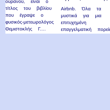
ουρανού, είναι ο
τίτλος του βιβλίου
Airbnb. Όλα τα
που έγραψε ο
μυστικά για μια
φυσικός-μετεωρολόγος
επιτυχημένη
Θεμιστοκλής Γ.…
επαγγελματική πορεί
στο χώρο της
Airbnb και
γενικότερα…