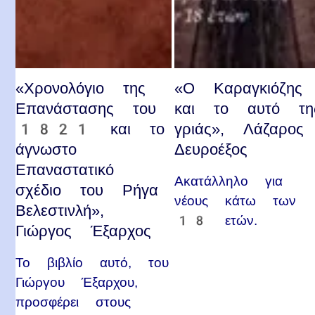
«Χρονολόγιο της
«Ο Καραγκιόζης
Επανάστασης του
και το αυτό τη
1821 και το
γριάς», Λάζαρος
άγνωστο
Δευροέξος
Επαναστατικό
Ακατάλληλο για
σχέδιο του Ρήγα
νέους κάτω των
Βελεστινλή»,
18 ετών.
Γιώργος Έξαρχος
Το βιβλίο αυτό, του
Γιώργου Έξαρχου,
προσφέρει στους