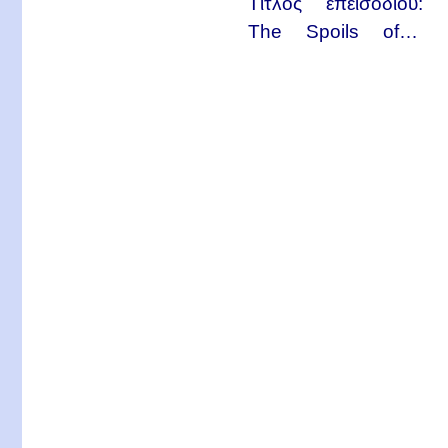
Τίτλος επεισοδίου:
The Spoils of…