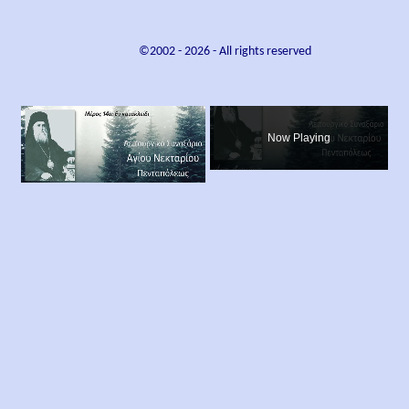
©2002 -
2026
- All rights reserved
×
Now Playing
×
Play
Unmute
Fullscreen
Λειτουργικό Συναξάριο Αγίου Νεκταρίου Πενταπόλεως Μέρος 14ο
Play
Watch on
Video