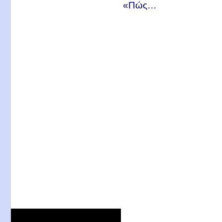
«Πώς…