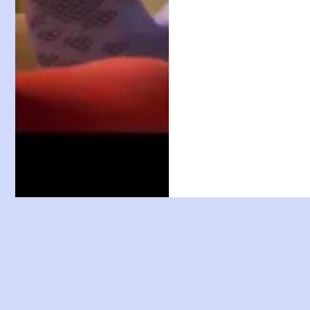
The Lego Movie
- 2014
Η ταινία θαρρώ
πως θα μαγέψει