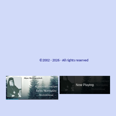
©2002 -
2026
- All rights reserved
×
Now Playing
×
Play
Unmute
Fullscreen
Λειτουργικό Συναξάριο Αγίου Νεκταρίου Πενταπόλεως Μέρος 14ο