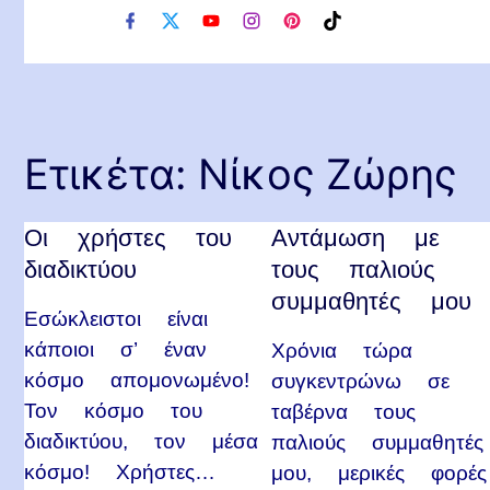
f
x
y
i
p
t
a
o
n
i
i
c
u
s
n
k
e
t
t
t
t
b
u
a
e
o
o
b
g
r
k
o
e
r
e
Ετικέτα:
Νίκος Ζώρης
k
a
s
m
t
Οι χρήστες του
Αντάμωση με
διαδικτύου
τους παλιούς
συμμαθητές μου
Εσώκλειστοι είναι
κάποιοι σ’ έναν
Χρόνια τώρα
κόσμο απομονωμένο!
συγκεντρώνω σε
Τον κόσμο του
ταβέρνα τους
διαδικτύου, τον μέσα
παλιούς συμμαθητές
κόσμο! Χρήστες…
μου, μερικές φορές