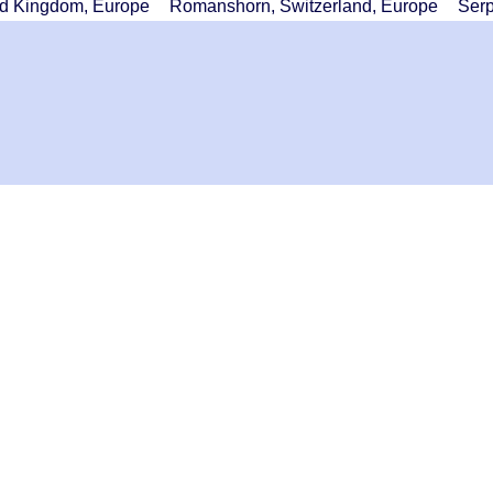
ted Kingdom, Europe
Romanshorn, Switzerland, Europe
Serp