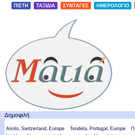
S
ΠΙΣΤΗ
ΤΑΞΙΔΙΑ
ΣΥΝΤΑΓΕΣ
ΗΜΕΡΟΛΟΓΙΟ
k
i
Ταξίδια με μια Ματιά!
p
t
o
c
o
n
t
e
n
t
Δημοφιλή
Airolo, Switzerland, Europe
Tondela, Portugal, Europe
Π