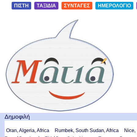
S
ΠΙΣΤΗ
ΤΑΞΙΔΙΑ
ΣΥΝΤΑΓΕΣ
ΗΜΕΡΟΛΟΓΙΟ
k
i
Ταξίδια με μια Ματιά!
p
t
o
c
o
n
t
e
n
t
Δημοφιλή
Oran, Algeria, Africa
Rumbek, South Sudan, Africa
Nice,