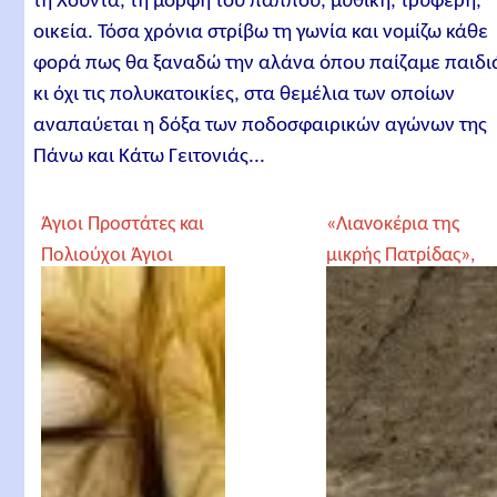
τη Χούντα, τη μορφή του παππού, μυθική, τρυφερή,
οικεία. Τόσα χρόνια στρίβω τη γωνία και νομίζω κάθε
φορά πως θα ξαναδώ την αλάνα όπου παίζαμε παιδι
κι όχι τις πολυκατοικίες, στα θεμέλια των οποίων
αναπαύεται η δόξα των ποδοσφαιρικών αγώνων της
Πάνω και Κάτω Γειτονιάς...
Άγιοι Προστάτες και
«Λιανοκέρια της
Πολιούχοι Άγιοι
μικρής Πατρίδας»,
Θοδωρής
Παπαθεοδώρου