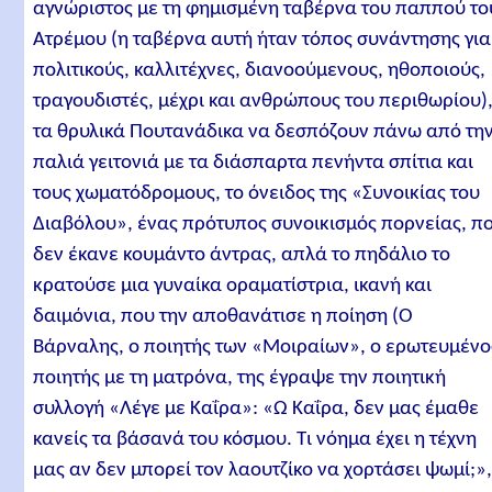
αγνώριστος με τη φημισμένη ταβέρνα του παππού το
Ατρέμου (η ταβέρνα αυτή ήταν τόπος συνάντησης για
πολιτικούς, καλλιτέχνες, διανοούμενους, ηθοποιούς,
τραγουδιστές, μέχρι και ανθρώπους του περιθωρίου)
τα θρυλικά Πουτανάδικα να δεσπόζουν πάνω από τη
παλιά γειτονιά με τα διάσπαρτα πενήντα σπίτια και
τους χωματόδρομους, το όνειδος της «Συνοικίας του
Διαβόλου», ένας πρότυπος συνοικισμός πορνείας, π
δεν έκανε κουμάντο άντρας, απλά το πηδάλιο το
κρατούσε μια γυναίκα οραματίστρια, ικανή και
δαιμόνια, που την αποθανάτισε η ποίηση (Ο
Βάρναλης, ο ποιητής των «Μοιραίων», ο ερωτευμένο
ποιητής με τη ματρόνα, της έγραψε την ποιητική
συλλογή «Λέγε με Καΐρα»: «Ω Καΐρα, δεν μας έμαθε
κανείς τα βάσανά του κόσμου. Τι νόημα έχει η τέχνη
μας αν δεν μπορεί τον λαουτζίκο να χορτάσει ψωμί;»