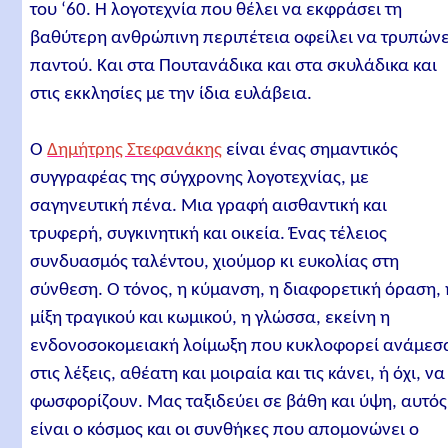
του ‘60. Η λογοτεχνία που θέλει να εκφράσει τη
βαθύτερη ανθρώπινη περιπέτεια οφείλει να τρυπώνε
παντού. Και στα Πουτανάδικα και στα σκυλάδικα και
στις εκκλησίες με την ίδια ευλάβεια.
Ο
Δημήτρης Στεφανάκης
είναι ένας σημαντικός
συγγραφέας της σύγχρονης λογοτεχνίας, με
σαγηνευτική πένα. Μια γραφή αισθαντική και
τρυφερή, συγκινητική και οικεία. Ένας τέλειος
συνδυασμός ταλέντου, χιούμορ κι ευκολίας στη
σύνθεση. Ο τόνος, η κύμανση, η διαφορετική όραση, 
μίξη τραγικού και κωμικού, η γλώσσα, εκείνη η
ενδονοσοκομειακή λοίμωξη που κυκλοφορεί ανάμεσ
στις λέξεις, αθέατη και μοιραία και τις κάνει, ή όχι, να
φωσφορίζουν. Μας ταξιδεύει σε βάθη και ύψη, αυτός
είναι ο κόσμος και οι συνθήκες που απομονώνει ο