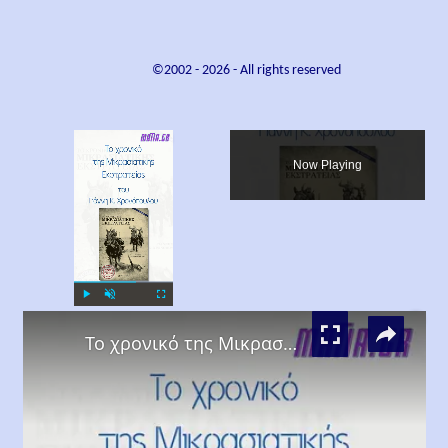
©2002 -
2026
- All rights reserved
×
Now Playing
×
Play
Unmute
Fullscreen
Το χρονικό της Μικρασιατικής Εκστρατείας, Γιάννης Κ. Χρονόπουλος