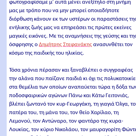
φωτογραφίσαμε μ’ αυτά μένει ανεξίτηλο στη μνήμη
μας με τρόπο που να μην μπορεί οποιαδήποτε
διόρθωση κάνουν εκ των υστέρων οι παραστάσεις τη
ενήλικης ζωής μας να επηρεάσει τις πρώτες εκείνες
μαγικές εικόνες. Με τις αναμνήσεις της γεύσης και τη
όσφρησης ο
Δημήτρης Στεφανάκης
ανασυνθέτει τον
κόσμο της παιδικής του ηλικίας.
Τόσα χρόνια πέρασαν και ξαναβλέπει ο συγγραφέας
την αλάνα που παίζανε παιδιά κι όχι τις πολυκατοικίε
στα θεμέλια των οποίων αναπαύεται τώρα η δόξα τω
ποδοσφαιρικών αγώνων Πάνω και Κάτω Γειτονιάς,
βλέπει ζωντανό τον κυρ-Γεωργάκη, τη γιαγιά Όλγα, τ
πατέρα του, τη μάνα του, τον θείο Χαρίλαο, τη
Λεμονού, τον Αντώναρο, τον φαντάρο της κυρα-
Λουκίας, τον κύριο Νικολάου, τον μαυραγορίτη Φώντ