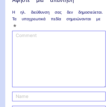
Αφήστε μια απάντηση
Η ηλ. διεύθυνση σας δεν δημοσιεύεται.
Τα υποχρεωτικά πεδία σημειώνονται με
*
C
o
m
m
e
n
t
N
a