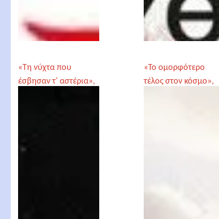
«Τη νύχτα που
«Το ομορφότερο
έσβησαν τ' αστέρια»,
τέλος στον κόσμο»,
Βασίλης
Πολυχρόνης
Παπαθεοδώρου
Κουτσάκης