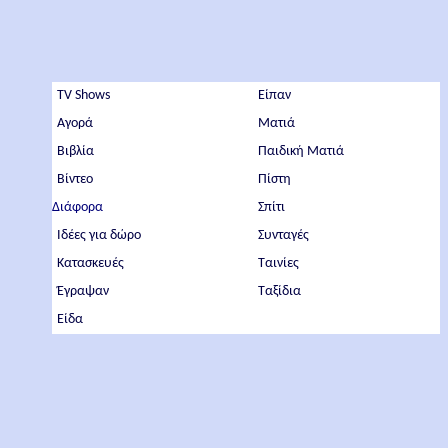
TV Shows
Είπαν
Αγορά
Ματιά
Βιβλία
Παιδική Ματιά
Βίντεο
Πίστη
Διάφορα
Σπίτι
Ιδέες για δώρο
Συνταγές
Κατασκευές
Ταινίες
Έγραψαν
Ταξίδια
Είδα