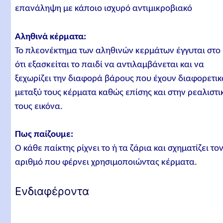
επανάληψη με κάποιο ισχυρό αντιμικροβιακό
Αληθινά κέρματα:
Το πλεονέκτημα των αληθινών κερμάτων έγγυται στο
ότι εξασκείται το παιδί να αντιλαμβάνεται και να
ξεχωρίζει την διαφορά βάρους που έχουν διαφορετικ
μεταξύ τους κέρματα καθώς επίσης και στην ρεαλιστι
τους εικόνα.
Πως παίζουμε:
Ο κάθε παίκτης ρίχνει το ή τα ζάρια και σχηματίζει το
αριθμό που φέρνει χρησιμοποιώντας κέρματα.
Ενδιαφέροντα