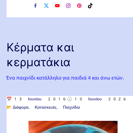
f
x
y
i
p
t
a
o
n
i
i
c
u
s
n
k
e
t
t
t
t
b
u
a
e
o
o
b
g
r
k
o
e
r
e
Κέρματα και
k
a
s
m
t
κερματάκια
Ένα παιχνίδι κατάλληλο για παιδιά 4 και άνω ετών.
📅
13 Ιουνίου 2016
🕟
13 Ιουνίου 2026
📂
Διάφορα
Κατασκευές
Παιχνίδια