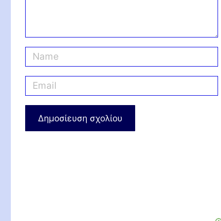
t
N
a
m
E
e
m
*
a
i
l
*