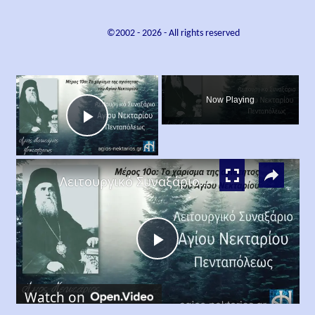
©2002 -
2026
- All rights reserved
×
Now Playing
Play
×
Video
Λειτουργικό Συναξάριο Αγίου Νεκταρίου Πενταπόλεως Μέρος 10ο
Play
Watch on
Video