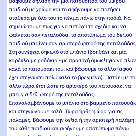
Βάφουμε δηλαδή την μία πατουσίτσα του μικρού
παιδιού με χρώμα και το αφήνουμε να πατήσει
σταθερά με όλο του το πέλμα πάνω στην ποδιά. Να
σημειώσουμε πως για να πετύχει το σχέδιο και να
φαίνεται σαν πεταλούδα, το αποτύπωμα του δεξιού
παιδιού μπαίνει σαν αριστερό φτερό της πεταλούδας
Στη συνέχεια σηκωτό στο μπάνιο (βοηθάει και μια
καρέκλα με ροδάκια - με προσοχή όμως!) για να πλύν
καλά το πατουσάκι του, και βάφουμε το άλλο (αφού
έχει στεγνώσει πολύ καλά το βρεγμένο). Πατάει με το
άλλο τώρα έτσι ώστε το αριστερό του πατουσάκι να
μπει για δεξί φτερό της πεταλούδας.
Επαναλαμβάνουμε το μπάνιο στο βαμμένο πατουσάκ
και στεγνώνουμε καλά. Τώρα ήρθε η ώρα για τις
παλάμες. Βάφουμε την δεξιά ή την αριστερή παλάμη
του κάθε παιδιού και αφήνουμε αποτύπωμα πάνω