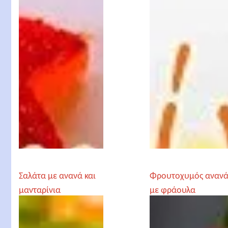
Σαλάτα με ανανά και
Φρουτοχυμός αναν
μανταρίνια
με φράουλα