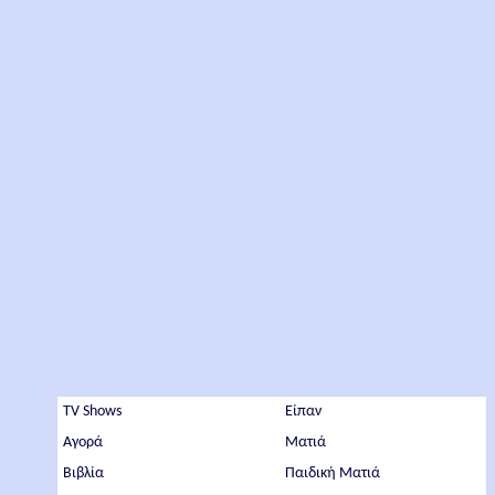
TV Shows
Είπαν
Αγορά
Ματιά
Βιβλία
Παιδική Ματιά