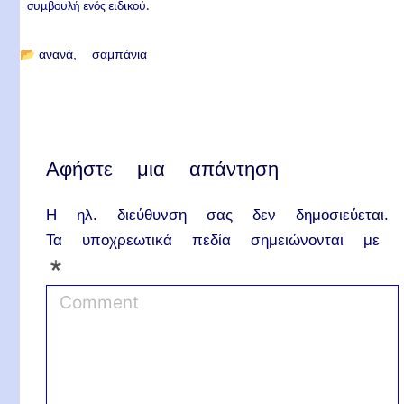
συμβουλή ενός ειδικού.
📂
ανανά
σαμπάνια
Αφήστε μια απάντηση
Η ηλ. διεύθυνση σας δεν δημοσιεύεται.
Τα υποχρεωτικά πεδία σημειώνονται με
*
C
o
m
m
e