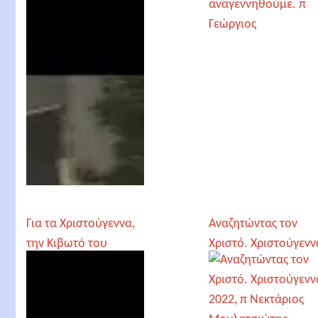
την παραμονή των
Χριστουγέννων
Για τα Χριστούγεννα,
Αναζητώντας τον
την Κιβωτό του
Χριστό. Χριστούγενν
Κόσμου και τον Ιώβ,
2022, π Νεκτάριος
π. Ευάγγελος
Μουλατσιώτης
Παπανικολάου