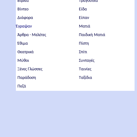
Βιβλία
Τραγούδια
Βίντεο
Είδα
Διάφορα
Είπαν
Έγραψαν
Ματιά
Άρθρα - Μελέτες
Παιδική Ματιά
Έθιμα
Πίστη
Θεατρικά
Σπίτι
Μύθοι
Συνταγές
Ξένες Γλώσσες
Ταινίες
Παράδοση
Ταξίδια
Πεζά