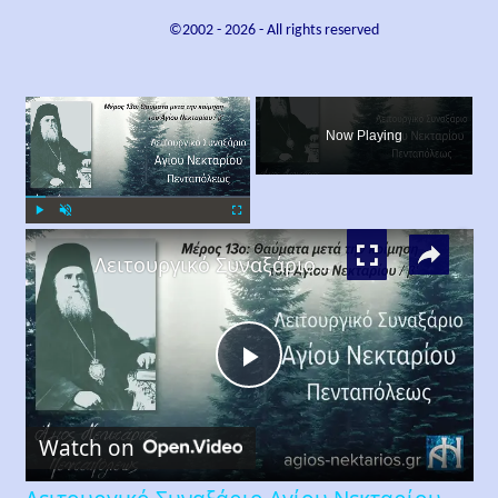
©2002 -
2026
- All rights reserved
×
Now Playing
×
Play
Unmute
Fullscreen
Λειτουργικό Συναξάριο Αγίου Νεκταρίου Πενταπόλεως Μέρος 13ο
Play
Watch on
Video