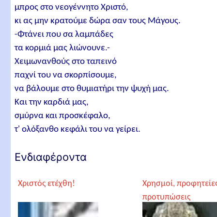
μπρος στο νεογέννητο Χριστό,
κι ας μην κρατούμε δώρα σαν τους Μάγους.
-Φτάνει που σα λαμπάδες
τα κορμιά μας λιώνουνε.-
Χειμωνανθούς στο ταπεινό
παχνί του να σκορπίσουμε,
να βάλουμε στο θυμιατήρι την ψυχή μας.
Και την καρδιά μας,
σμύρνα και προσκέφαλο,
τ' ολόξανθο κεφάλι του να γείρει.
Ενδιαφέροντα
Χριστός ετέχθη!
Χρησμοί, προφητείες
προτυπώσεις
παγκόσμιες για την