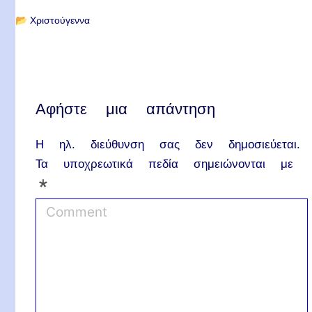
📂
Χριστούγεννα
Αφήστε μια απάντηση
Η ηλ. διεύθυνση σας δεν δημοσιεύεται.
Τα υποχρεωτικά πεδία σημειώνονται με
*
C
o
m
m
e
n