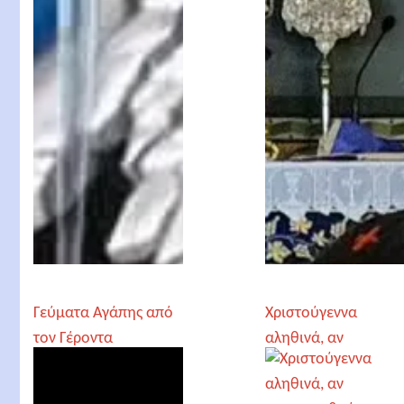
έλευση του Χριστού
π Ευάγγελος
Παπανικολάου
Γεύματα Αγάπης από
Χριστούγεννα
τον Γέροντα
αληθινά, αν
Παρθένιο και το
αναγεννηθούμε. π
“Άνθρωπε Αγάπα”
Γεώργιος