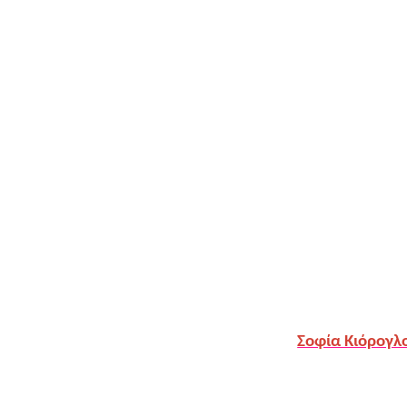
Σοφία Κιόρογλ