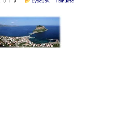
 2019
📂
Έγραψαν
Ποιήματα