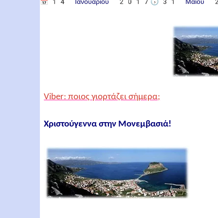
📅
14 Ιανουαρίου 2017
🕟
31 Μαΐου
Viber: ποιος γιορτάζει σήμερα;
Χριστούγεννα στην Μονεμβασιά!