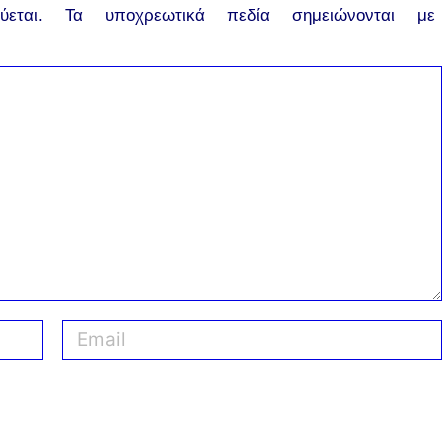
εται.
Τα υποχρεωτικά πεδία σημειώνονται με
E
m
a
i
l