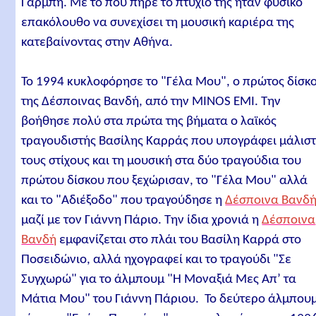
Γαρμπή. Με το που πήρε το πτυχίο της ήταν φυσικό
επακόλουθο να συνεχίσει τη μουσική καριέρα της
κατεβαίνοντας στην Αθήνα.
Το 1994 κυκλοφόρησε το "Γέλα Μου", ο πρώτος δίσκ
της Δέσποινας Βανδή, από την MINOS EMI. Την
βοήθησε πολύ στα πρώτα της βήματα ο λαϊκός
τραγουδιστής Βασίλης Καρράς που υπογράφει μάλισ
τους στίχους και τη μουσική στα δύο τραγούδια του
πρώτου δίσκου που ξεχώρισαν, το "Γέλα Μου" αλλά
και το "Αδιέξοδο" που τραγούδησε η
Δέσποινα Βανδ
μαζί με τον Γιάννη Πάριο. Την ίδια χρονιά η
Δέσποινα
Βανδή
εμφανίζεται στο πλάι του Βασίλη Καρρά στο
Ποσειδώνιο, αλλά ηχογραφεί και το τραγούδι "Σε
Συγχωρώ" για το άλμπουμ "Η Μοναξιά Μες Απ’ τα
Μάτια Μου" του Γιάννη Πάριου. Το δεύτερο άλμπου