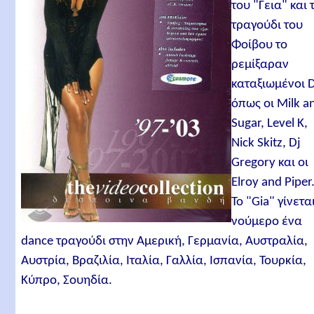
του "Γεια" και 
τραγούδι του
Φοίβου το
ρεμίξαραν
καταξιωμένοι 
όπως οι Milk a
Sugar, Level K,
Nick Skitz, Dj
Gregory και οι
Elroy and Piper
Το "Gia" γίνετα
νούμερο ένα
dance τραγούδι στην Αμερική, Γερμανία, Αυστραλία,
Αυστρία, Βραζιλία, Ιταλία, Γαλλία, Ισπανία, Τουρκία,
Κύπρο, Σουηδία.