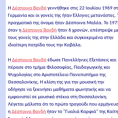
Η
Δέσποινα Βανδή
γεννήθηκε στις 22 Ιουλίου 1969 σ
Γερμανία και οι γονείς της ήταν Έλληνες μετανάστες. 
πραγματικό της όνομα ήταν Δέσποινα Μαλέα. Το 197
όταν η
Δέσποινα Βανδή
ήταν 6 χρονών, επέστρεψε μ
τους γονείς της στην Ελλάδα και συγκεκριμένα στην
ιδιαίτερη πατρίδα τους την Καβάλα.
Η
Δέσποινα Βανδή
έδωσε Πανελλήνιες Εξετάσεις και
πέρασε στο τμήμα Φιλοσοφίας, Παιδαγωγικής και
Ψυχολογίας στο Αριστοτέλειο Πανεπιστήμιο της
Θεσσαλονίκης. Η κλίση της για την μουσική την
οδήγησε να ξεκινήσει μαθήματα φωνητικής και να
εμφανιστεί σε μουσικά στέκια στη Θεσσαλονίκη.
Λέγεται μάλιστα ότι το πρώτο τραγούδι που ερμήνευ
η
Δέσποινα Βανδή
ήταν το "Γυαλιά Καρφιά" της Καίτ