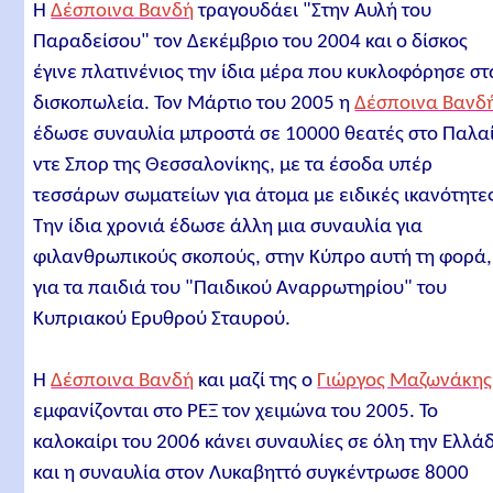
Η
Δέσποινα Βανδή
τραγουδάει "Στην Αυλή του
Παραδείσου" τον Δεκέμβριο του 2004 και ο δίσκος
έγινε πλατινένιος την ίδια μέρα που κυκλοφόρησε στ
δισκοπωλεία. Τον Μάρτιο του 2005 η
Δέσποινα Βανδ
έδωσε συναυλία μπροστά σε 10000 θεατές στο Παλα
ντε Σπορ της Θεσσαλονίκης, με τα έσοδα υπέρ
τεσσάρων σωματείων για άτομα με ειδικές ικανότητε
Την ίδια χρονιά έδωσε άλλη μια συναυλία για
φιλανθρωπικούς σκοπούς, στην Κύπρο αυτή τη φορά,
για τα παιδιά του "Παιδικού Αναρρωτηρίου" του
Κυπριακού Ερυθρού Σταυρού.
Η
Δέσποινα Βανδή
και μαζί της ο
Γιώργος Μαζωνάκης
εμφανίζονται στο ΡΕΞ τον χειμώνα του 2005. Το
καλοκαίρι του 2006 κάνει συναυλίες σε όλη την Ελλά
και η συναυλία στον Λυκαβηττό συγκέντρωσε 8000