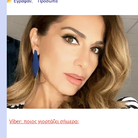
📂
Έγραψαν
Πρόσωπα
Viber: ποιος γιορτάζει σήμερα;