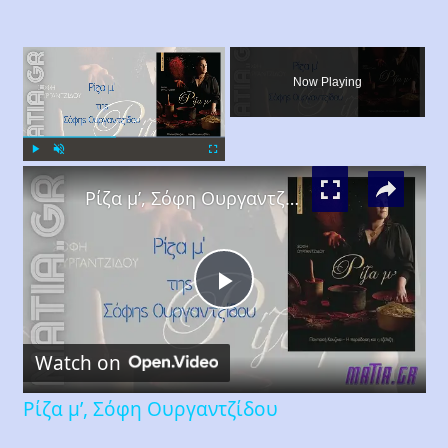
×
Now Playing
×
Play
Unmute
Fullscreen
Ρίζα μ’, Σόφη Ουργαντζίδου
Play
Watch on
Video
Ρίζα μ’, Σόφη Ουργαντζίδου