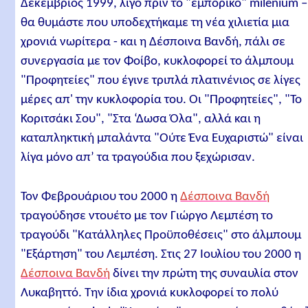
Δεκέμβριος 1999, λίγο πριν το "εμπορικό" milenium –
θα θυμάστε που υποδεχτήκαμε τη νέα χιλιετία μια
χρονιά νωρίτερα - και η Δέσποινα Βανδή, πάλι σε
συνεργασία με τον Φοίβο, κυκλοφορεί το άλμπουμ
"Προφητείες" που έγινε τριπλά πλατινένιος σε λίγες
μέρες απ' την κυκλοφορία του. Οι "Προφητείες", "Το
Κοριτσάκι Σου", "Στα ‘Δωσα Όλα", αλλά και η
καταπληκτική μπαλάντα "Ούτε Ένα Ευχαριστώ" είναι
λίγα μόνο απ’ τα τραγούδια που ξεχώρισαν.
Τον Φεβρουάριου του 2000 η
Δέσποινα Βανδή
τραγούδησε ντουέτο με τον Γιώργο Λεμπέση το
τραγούδι "Κατάλληλες Προϋποθέσεις" στο άλμπουμ
"Εξάρτηση" του Λεμπέση. Στις 27 Ιουλίου του 2000 η
Δέσποινα Βανδή
δίνει την πρώτη της συναυλία στον
Λυκαβηττό. Την ίδια χρονιά κυκλοφορεί το πολύ