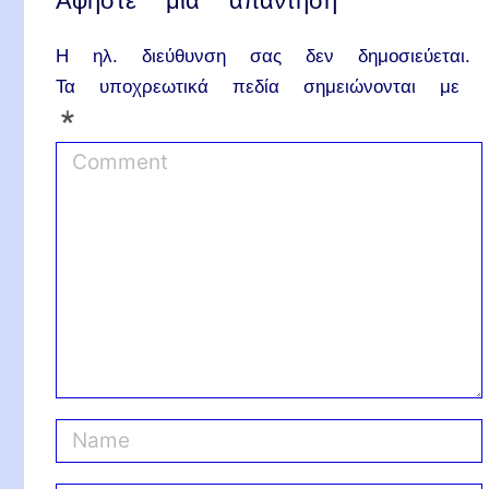
Αφήστε μια απάντηση
Η ηλ. διεύθυνση σας δεν δημοσιεύεται.
Τα υποχρεωτικά πεδία σημειώνονται με
*
C
o
m
m
e
n
t
N
a