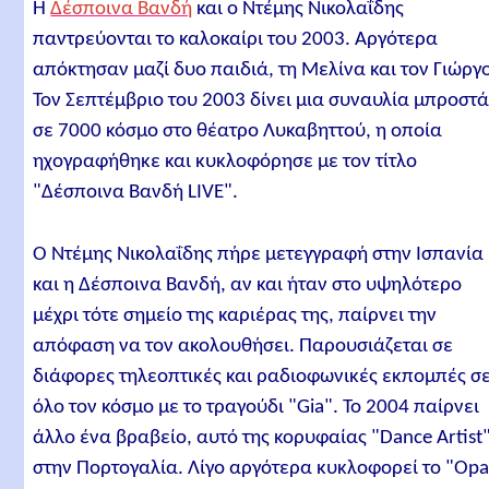
Η
Δέσποινα Βανδή
και ο Ντέμης Νικολαΐδης
παντρεύονται το καλοκαίρι του 2003. Αργότερα
απόκτησαν μαζί δυο παιδιά, τη Μελίνα και τον Γιώργ
Τον Σεπτέμβριο του 2003 δίνει μια συναυλία μπροστ
σε 7000 κόσμο στο θέατρο Λυκαβηττού, η οποία
ηχογραφήθηκε και κυκλοφόρησε με τον τίτλο
"Δέσποινα Βανδή LIVE".
Ο Ντέμης Νικολαΐδης πήρε μετεγγραφή στην Ισπανία
και η Δέσποινα Βανδή, αν και ήταν στο υψηλότερο
μέχρι τότε σημείο της καριέρας της, παίρνει την
απόφαση να τον ακολουθήσει. Παρουσιάζεται σε
διάφορες τηλεοπτικές και ραδιοφωνικές εκπομπές σ
όλο τον κόσμο με το τραγούδι "Gia". Το 2004 παίρνει
άλλο ένα βραβείο, αυτό της κορυφαίας "Dance Artist"
στην Πορτογαλία. Λίγο αργότερα κυκλοφορεί το "Op