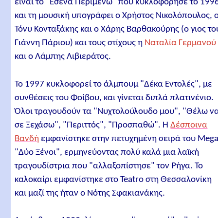
είναι το "Εσένα Περιμένω" που κυκλοφόρησε το 199
και τη μουσική υπογράφει ο Χρήστος Νικολόπουλος, 
Τόνυ Κονταξάκης και ο Χάρης Βαρθακούρης (ο γιος το
Γιάννη Πάριου) και τους στίχους η
Ναταλία Γερμανού
και ο Λάμπης Λιβιεράτος.
Το 1997 κυκλοφορεί το άλμπουμ "Δέκα Εντολές", με
συνθέσεις του Φοίβου, και γίνεται διπλά πλατινένιο.
Όλοι τραγουδούν τα "Νυχτολούλουδο μου", "Θέλω ν
σε Ξεχάσω", "Περιττός", "Προσπαθώ". Η
Δέσποινα
Βανδή
εμφανίστηκε στην πετυχημένη σειρά του Meg
"Δύο Ξένοι", ερμηνεύοντας πολύ καλά μια λαϊκή
τραγουδίστρια που "αλλαξοπίστησε" τον Ρήγα. Το
καλοκαίρι εμφανίστηκε στο Teatro στη Θεσσαλονίκη
και μαζί της ήταν ο Νότης Σφακιανάκης.