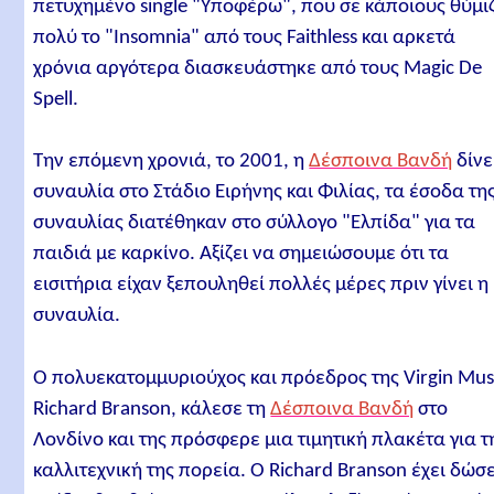
πετυχημένο single "Υποφέρω", που σε κάποιους θύμι
πολύ το "Insomnia" από τους Faithless και αρκετά
χρόνια αργότερα διασκευάστηκε από τους Magic De
Spell.
Την επόμενη χρονιά, το 2001, η
Δέσποινα Βανδή
δίνε
συναυλία στο Στάδιο Ειρήνης και Φιλίας, τα έσοδα τη
συναυλίας διατέθηκαν στο σύλλογο "Ελπίδα" για τα
παιδιά με καρκίνο. Αξίζει να σημειώσουμε ότι τα
εισιτήρια είχαν ξεπουληθεί πολλές μέρες πριν γίνει η
συναυλία.
Ο πολυεκατομμυριούχος και πρόεδρος της Virgin Mus
Richard Branson, κάλεσε τη
Δέσποινα Βανδή
στο
Λονδίνο και της πρόσφερε μια τιμητική πλακέτα για τ
καλλιτεχνική της πορεία. Ο Richard Branson έχει δώσε