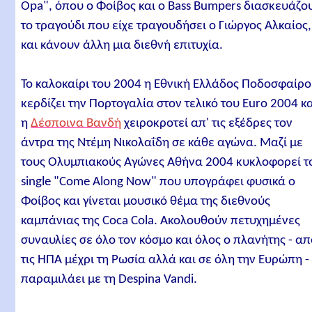
Opa", όπου ο Φοίβος και ο Bass Bumpers διασκευάζο
το τραγούδι που είχε τραγουδήσει ο Γιώργος Αλκαίος,
και κάνουν άλλη μια διεθνή επιτυχία.
Το καλοκαίρι του 2004 η Εθνική Ελλάδος Ποδοσφαίρ
κερδίζει την Πορτογαλία στον τελικό του Euro 2004 κ
η
Δέσποινα Βανδή
χειροκροτεί απ' τις εξέδρες τον
άντρα της Ντέμη Νικολαΐδη σε κάθε αγώνα. Μαζί με
τους Ολυμπιακούς Αγώνες Αθήνα 2004 κυκλοφορεί τ
single "Come Along Now" που υπογράφει φυσικά ο
Φοίβος και γίνεται μουσικό θέμα της διεθνούς
καμπάνιας της Coca Cola. Ακολουθούν πετυχημένες
συναυλίες σε όλο τον κόσμο και όλος ο πλανήτης - α
τις ΗΠΑ μέχρι τη Ρωσία αλλά και σε όλη την Ευρώπη -
παραμιλάει με τη Despina Vandi.