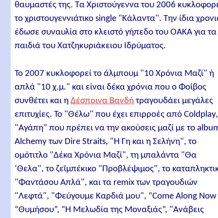
θαυμαστές της. Τα Χριστούγεννα του 2006 κυκλοφορ
το χριστουγεννιάτικο single "Κάλαντα". Την ίδια χρον
έδωσε συναυλία στο κλειστό γήπεδο του ΟΑΚΑ για τα
παιδιά του Χατζηκυριάκειου Ιδρύματος.
Το 2007 κυκλοφορεί το άλμπουμ "10 Χρόνια Μαζί" ή
απλά "10 χ.μ." και είναι δέκα χρόνια που ο Φοίβος
συνθέτει και η
Δέσποινα Βανδή
τραγουδάει μεγάλες
επιτυχίες. Το "Θέλω" που έχει επιρροές από Coldplay,
"Αγάπη" που πρέπει να την ακούσεις μαζί με το albu
Alchemy των Dire Straits, "Η Γη και η Σελήνη", το
ομότιτλο "Δέκα Χρόνια Μαζί", τη μπαλάντα "Θα
‘Θελα", το ζεϊμπέκικο "Προβλέψιμος", το καταπληκτι
"Φαντάσου Απλά", και τα remix των τραγουδιών
"Λεφτά", "Φεύγουμε Καρδιά μου", “Come Along Now
“Θυμήσου”, “Η Μελωδία της Μοναξιάς”, "Ανάβεις