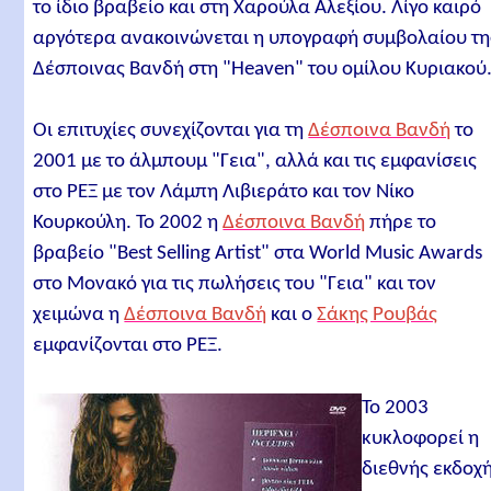
το ίδιο βραβείο και στη Χαρούλα Αλεξίου. Λίγο καιρό
αργότερα ανακοινώνεται η υπογραφή συμβολαίου τη
Δέσποινας Βανδή στη "Heaven" του ομίλου Κυριακού
Οι επιτυχίες συνεχίζονται για τη
Δέσποινα Βανδή
το
2001 με το άλμπουμ "Γεια", αλλά και τις εμφανίσεις
στο ΡΕΞ με τον Λάμπη Λιβιεράτο και τον Νίκο
Κουρκούλη. Το 2002 η
Δέσποινα Βανδή
πήρε το
βραβείο "Best Selling Artist" στα World Music Awards
στο Μονακό για τις πωλήσεις του "Γεια" και τον
χειμώνα η
Δέσποινα Βανδή
και ο
Σάκης Ρουβάς
εμφανίζονται στο ΡΕΞ.
Το 2003
κυκλοφορεί η
διεθνής εκδοχ