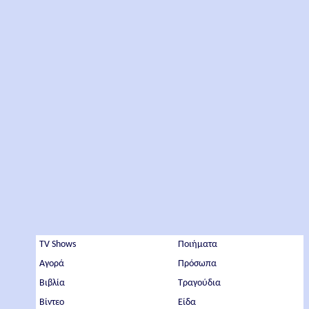
TV Shows
Ποιήματα
Αγορά
Πρόσωπα
Βιβλία
Τραγούδια
Βίντεο
Είδα