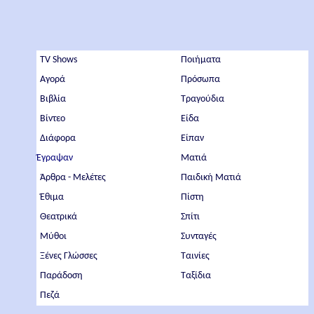
TV Shows
Ποιήματα
Αγορά
Πρόσωπα
Βιβλία
Τραγούδια
Βίντεο
Είδα
Διάφορα
Είπαν
Έγραψαν
Ματιά
Άρθρα - Μελέτες
Παιδική Ματιά
Έθιμα
Πίστη
Θεατρικά
Σπίτι
Μύθοι
Συνταγές
Ξένες Γλώσσες
Ταινίες
Παράδοση
Ταξίδια
Πεζά