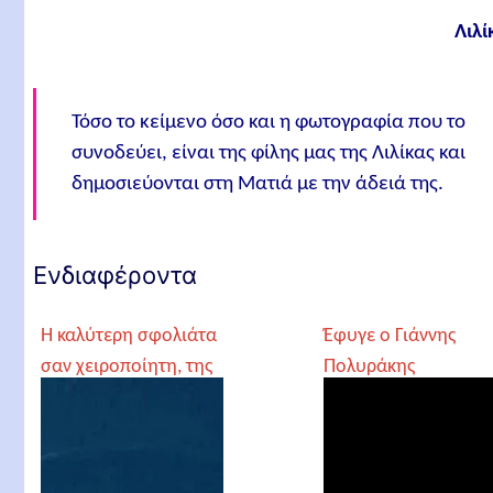
Λιλί
Τόσο το κείμενο όσο και η φωτογραφία που το
συνοδεύει, είναι της φίλης μας της Λιλίκας και
δημοσιεύονται στη Ματιά με την άδειά της.
Ενδιαφέροντα
Η καλύτερη σφολιάτα
Έφυγε ο Γιάννης
σαν χειροποίητη, της
Πολυράκης
Λιλίκας