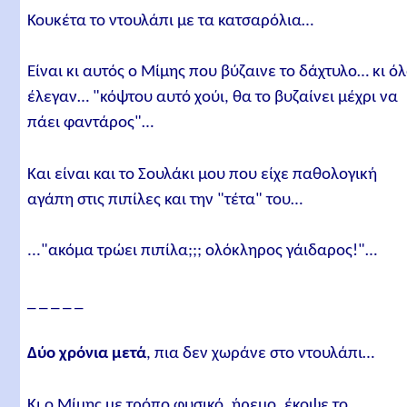
Κουκέτα το ντουλάπι με τα κατσαρόλια…
Είναι κι αυτός ο Μίμης που βύζαινε το δάχτυλο… κι όλ
έλεγαν… "κόψτου αυτό χούι, θα το βυζαίνει μέχρι να
πάει φαντάρος"…
Και είναι και το Σουλάκι μου που είχε παθολογική
αγάπη στις πιπίλες και την "τέτα" του…
..."ακόμα τρώει πιπίλα;;; ολόκληρος γάιδαρος!"…
_ _ _ _ _
Δύο χρόνια μετά
, πια δεν χωράνε στο ντουλάπι…
Κι ο Μίμης με τρόπο φυσικό, ήρεμο, έκοψε το