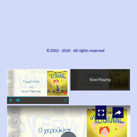
©2002 -
2026
- All rights reserved
×
Now Playing
×
Play
Unmute
Fullscreen
«Ο χερούκλας», Άννα Τσιαπούρη