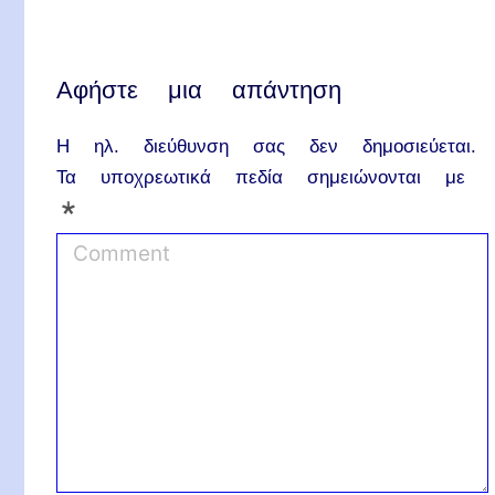
Αφήστε μια απάντηση
Η ηλ. διεύθυνση σας δεν δημοσιεύεται.
Τα υποχρεωτικά πεδία σημειώνονται με
*
C
o
m
m
e
n
t