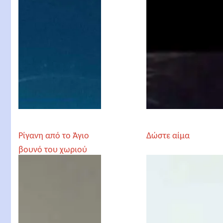
Ρίγανη από το Άγιο
Δώστε αίμα
βουνό του χωριού
μας