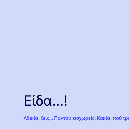
Eίδα…!
Αδικία, ζεις… Παντού εισχωρείς; Κακία, πού τρέ