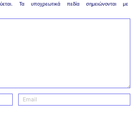
εται.
Τα υποχρεωτικά πεδία σημειώνονται με
E
m
a
i
l