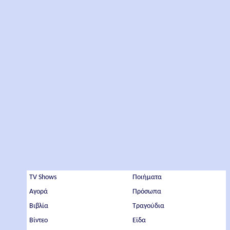
TV Shows
Ποιήματα
Αγορά
Πρόσωπα
Βιβλία
Τραγούδια
Βίντεο
Είδα