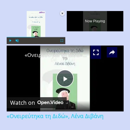
×
Now Playing
×
Play
Unmute
Fullscreen
«Ονειρεύτηκα τη Διδώ», Λένα Διβάνη
Play
Watch on
Video
«Ονειρεύτηκα τη Διδώ», Λένα Διβάνη