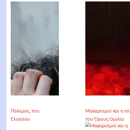
Καπαδόπουλου
Πόλεμος, του
Μακαρισμοί και η επ
Ελισαίου
του Όρους Ομιλία
Καπαδόπουλου