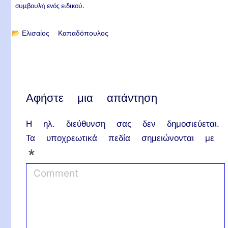
συμβουλή ενός ειδικού.
📂
Ελισαίος Καπαδόπουλος
Αφήστε μια απάντηση
Η ηλ. διεύθυνση σας δεν δημοσιεύεται.
Τα υποχρεωτικά πεδία σημειώνονται με
*
C
o
m
m
e